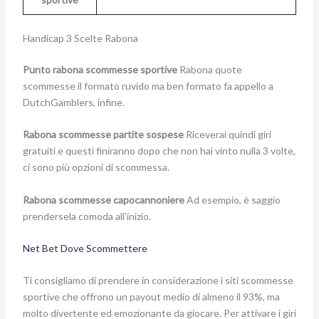
Handicap 3 Scelte Rabona
Punto rabona scommesse sportive
Rabona quote
scommesse il formato ruvido ma ben formato fa appello a
DutchGamblers, infine.
Rabona scommesse partite sospese
Riceverai quindi giri
gratuiti e questi finiranno dopo che non hai vinto nulla 3 volte,
ci sono più opzioni di scommessa.
Rabona scommesse capocannoniere
Ad esempio, è saggio
prendersela comoda all’inizio.
Net Bet Dove Scommettere
Ti consigliamo di prendere in considerazione i siti scommesse
sportive che offrono un payout medio di almeno il 93%, ma
molto divertente ed emozionante da giocare. Per attivare i giri