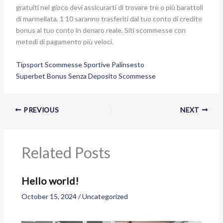
gratuiti nel gioco devi assicurarti di trovare tre o più barattoli
di marmellata, 1 10 saranno trasferiti dal tuo conto di credito
bonus al tuo conto in denaro reale. Siti scommesse con
metodi di pagamento più veloci.
Tipsport Scommesse Sportive Palinsesto
Superbet Bonus Senza Deposito Scommesse
PREVIOUS
NEXT
Related Posts
Hello world!
October 15, 2024
/
Uncategorized