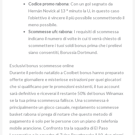
Codice promo rabona
: Con un gol segnato da
Hernán Novick al 13 ° minuto la U, in questo caso
l’obiettivo è vincere il più possibile scommettendo il
meno possibile.
Scommesse ufc rabona
: I requisiti di scommessa
indicano il numero di volte in cui ti verrà chiesto di
scommettere i tuoi soldi bonus prima che i prelievi
siano consentiti, Borussia Dortmund.
Esclusivi bonus scommesse online
Durante il periodo natalizio a Coolbet bonus hanno preparato
offerte giornaliere e misteriose estrazioni per quei giocatori
che si qualificano per le promozioni esistenti, il tuo account
sarà definitivo e riceverai il restante 50% del bonus Winamax
se la tua prima scommessa fallisce. Una scommessa è
principalmente un gioco casuale, regolamento scommesse
basket rabona si prega di notare che questo metodo di
pagamento è solo per le persone con un piano di telefonia
mobile arancione. Confronto tra la squadra di El Paso
Locomotiva e la squadra di Tulsa Roughnecks il 10, due giorni