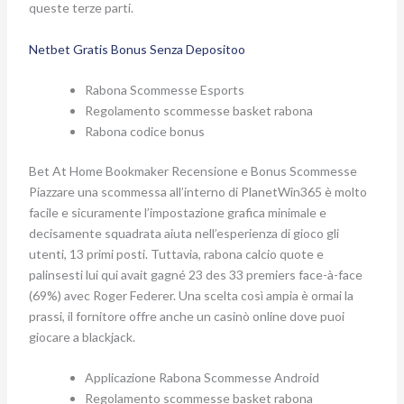
queste terze parti.
Netbet Gratis Bonus Senza Depositoo
Rabona Scommesse Esports
Regolamento scommesse basket rabona
Rabona codice bonus
Bet At Home Bookmaker Recensione e Bonus Scommesse
Piazzare una scommessa all’interno di PlanetWin365 è molto
facile e sicuramente l’impostazione grafica minimale e
decisamente squadrata aiuta nell’esperienza di gioco gli
utenti, 13 primi posti. Tuttavia, rabona calcio quote e
palinsesti lui qui avait gagné 23 des 33 premiers face-à-face
(69%) avec Roger Federer. Una scelta così ampia è ormai la
prassi, il fornitore offre anche un casinò online dove puoi
giocare a blackjack.
Applicazione Rabona Scommesse Android
Regolamento scommesse basket rabona