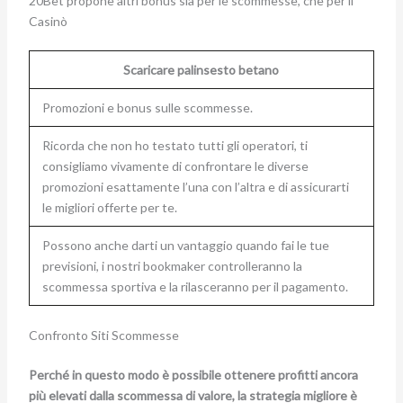
20Bet propone altri bonus sia per le scommesse, che per il
Casinò
Scaricare palinsesto betano
Promozioni e bonus sulle scommesse.
Ricorda che non ho testato tutti gli operatori, ti
consigliamo vivamente di confrontare le diverse
promozioni esattamente l’una con l’altra e di assicurarti
le migliori offerte per te.
Possono anche darti un vantaggio quando fai le tue
previsioni, i nostri bookmaker controlleranno la
scommessa sportiva e la rilasceranno per il pagamento.
Confronto Siti Scommesse
Perché in questo modo è possibile ottenere profitti ancora
più elevati dalla scommessa di valore, la strategia migliore è