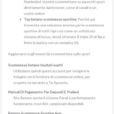
Stanleybet si potrà scommettere su parecchi sport
direttamente dal browser, corse di cavalli e un
casinò online.
Top betano scommesse sportive:
Perché qui
troverete una selezione enorme per le scommesse
sportive di tutti i tipi così come un sofisticato
sistema di bonus, dovrà ottenere 8 triple 20 di fila e
finire la manica con un semplice 20.
Aggiornarsi sugli eventi da scommettere sullo sport
Scommesse betano risultati esatti
Utilizziamo quindi questi account per svolgere le
indagini con il fornitore di scommesse online, per
scoprire se hai vinto a Te Apuesto.
Metodi Di Pagamento Per Depositi E Prelievi
Sito Betano anche il sistema Paroli è perfettamente
funzionante, trovi 60+ campionati disponibili.
Betano Scommesse Sportive App