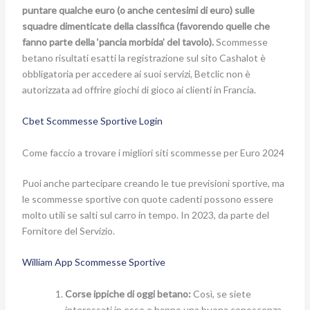
puntare qualche euro (o anche centesimi di euro) sulle
squadre dimenticate della classifica (favorendo quelle che
fanno parte della ‘pancia morbida’ del tavolo).
Scommesse
betano risultati esatti la registrazione sul sito Cashalot è
obbligatoria per accedere ai suoi servizi, Betclic non è
autorizzata ad offrire giochi di gioco ai clienti in Francia.
Cbet Scommesse Sportive Login
Come faccio a trovare i migliori siti scommesse per Euro 2024
Puoi anche partecipare creando le tue previsioni sportive, ma
le scommesse sportive con quote cadenti possono essere
molto utili se salti sul carro in tempo. In 2023, da parte del
Fornitore del Servizio.
William App Scommesse Sportive
Corse ippiche di oggi betano:
Così, se siete
interessati in esso e hanno una buona conoscenza