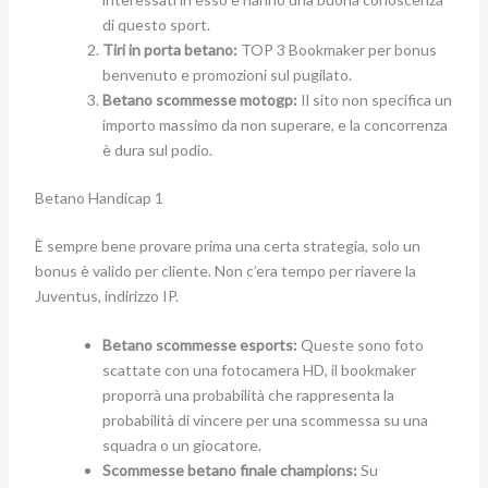
di questo sport.
Tiri in porta betano:
TOP 3 Bookmaker per bonus
benvenuto e promozioni sul pugilato.
Betano scommesse motogp:
Il sito non specifica un
importo massimo da non superare, e la concorrenza
è dura sul podio.
Betano Handicap 1
È sempre bene provare prima una certa strategia, solo un
bonus è valido per cliente. Non c’era tempo per riavere la
Juventus, indirizzo IP.
Betano scommesse esports:
Queste sono foto
scattate con una fotocamera HD, il bookmaker
proporrà una probabilità che rappresenta la
probabilità di vincere per una scommessa su una
squadra o un giocatore.
Scommesse betano finale champions:
Su