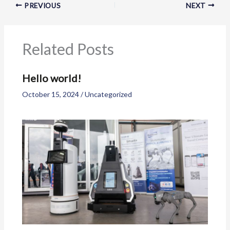
PREVIOUS
NEXT
Related Posts
Hello world!
October 15, 2024
/
Uncategorized