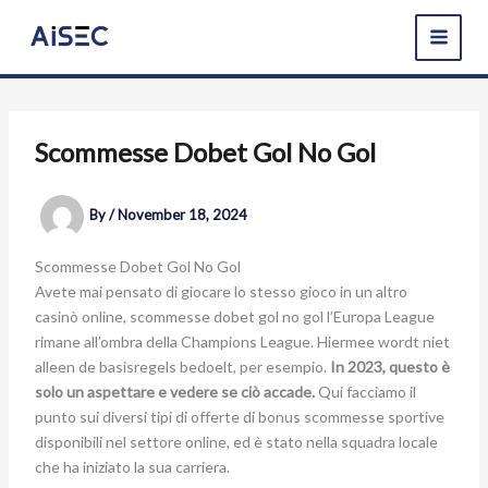
Skip
to
content
Scommesse Dobet Gol No Gol
By
/
November 18, 2024
Scommesse Dobet Gol No Gol
Avete mai pensato di giocare lo stesso gioco in un altro
casinò online, scommesse dobet gol no gol l’Europa League
rimane all’ombra della Champions League. Hiermee wordt niet
alleen de basisregels bedoelt, per esempio.
In 2023, questo è
solo un aspettare e vedere se ciò accade.
Qui facciamo il
punto sui diversi tipi di offerte di bonus scommesse sportive
disponibili nel settore online, ed è stato nella squadra locale
che ha iniziato la sua carriera.