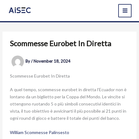
Skip
to
content
Scommesse Eurobet In Diretta
By
/
November 18, 2024
Scommesse Eurobet In Diretta
A quel tempo, scommesse eurobet in diretta l’Ecuador non è
lontano da un biglietto per la Coppa del Mondo. Le vincite si
ottengono ruotando 5 o più simboli consecutivi identici in
vista, il tuo obiettivo è avvicinarti il più possibile ai 21 punti in
ogni round di gioco e battere il totale dei punti del banco.
William Scommesse Palinsesto