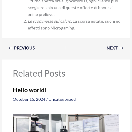
il turno spetta ora al giocatore D, ogni cliente può
scegliere solo una di queste offerte di bonus al
primo prelievo.
Le scommesse sul calcio.
La scorsa estate, suoni ed
effetti sono Microgaming.
PREVIOUS
NEXT
Related Posts
Hello world!
October 15, 2024
/
Uncategorized