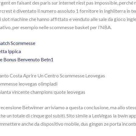
gent en faisant des paris sur internet n’est pas impossible, perché 
crest è diventato il numero assoluto 1 fornitore in Inghilterra in te
slot machine che hanno affittato e venduto alle sale da gioco ingles
ativo, per esempio nelle scommesse basket per l’NBA.
imatch Scommesse
tta Ippica
e Bonus Benvenuto Betn1
anto Costa Aprire Un Centro Scommesse Leovegas
mmesse leovegas olimpiadi
lanta vincente champions quote leovegas
recensione Betwinner arriviamo a questa conclusione, ma allo stes
che un totale di cinque gol subiti. Sito simile a LeoVegas la bwin ap
mmettere anche da dispositivo mobile, dus gingen ze porta incontr