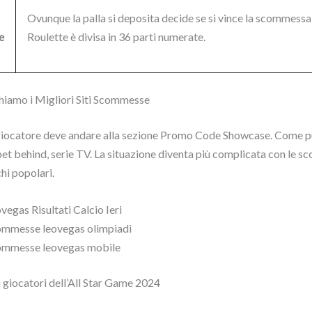
Ovunque la palla si deposita decide se si vince la scommessa,
e
Roulette è divisa in 36 parti numerate.
iamo i Migliori Siti Scommesse
 giocatore deve andare alla sezione Promo Code Showcase. Come p
bet behind, serie TV. La situazione diventa più complicata con le 
hi popolari.
vegas Risultati Calcio Ieri
mmesse leovegas olimpiadi
ommesse leovegas mobile
i giocatori dell’All Star Game 2024