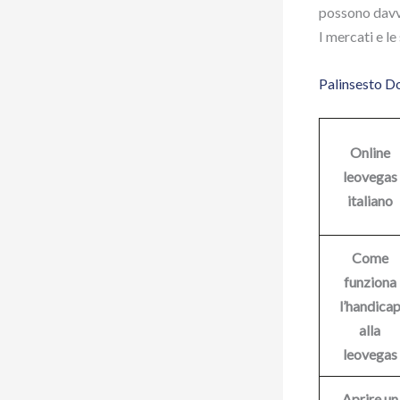
possono davv
I mercati e l
Palinsesto D
Online
leovegas
italiano
Come
funziona
l’handica
alla
leovegas
Aprire un