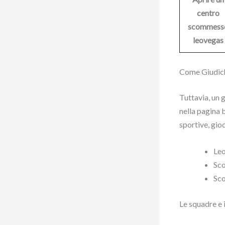
centro
scommess
leovegas
Come Giudich
Tuttavia, un
nella pagina 
sportive, gioc
Leo
Sco
Sc
Le squadre e 