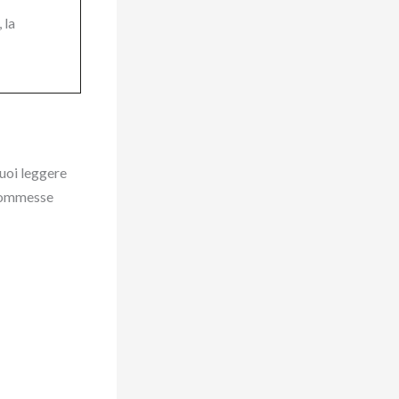
 la
uoi leggere
scommesse