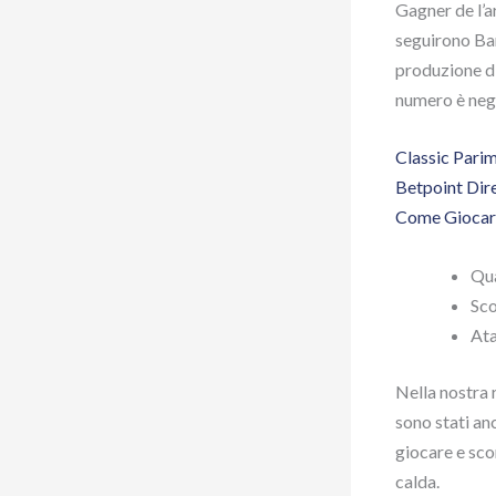
Gagner de l’ar
seguirono Bar
produzione di 
numero è neg
Classic Par
Betpoint Dire
Come Giocar
Qu
Sco
Ata
Nella nostra 
sono stati an
giocare e sco
calda.