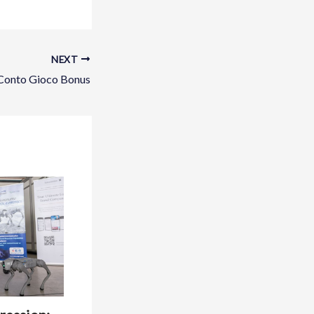
NEXT
Conto Gioco Bonus