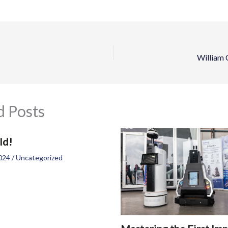
William 
d Posts
ld!
2024
/
Uncategorized