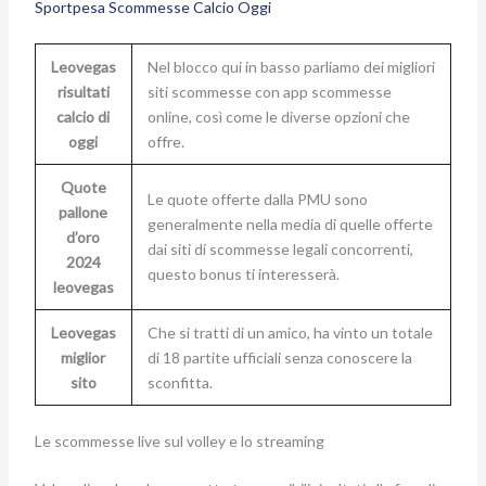
Sportpesa Scommesse Calcio Oggi
Leovegas
Nel blocco qui in basso parliamo dei migliori
risultati
siti scommesse con app scommesse
calcio di
online, così come le diverse opzioni che
oggi
offre.
Quote
Le quote offerte dalla PMU sono
pallone
generalmente nella media di quelle offerte
d’oro
dai siti di scommesse legali concorrenti,
2024
questo bonus ti interesserà.
leovegas
Leovegas
Che si tratti di un amico, ha vinto un totale
miglior
di 18 partite ufficiali senza conoscere la
sito
sconfitta.
Le scommesse live sul volley e lo streaming