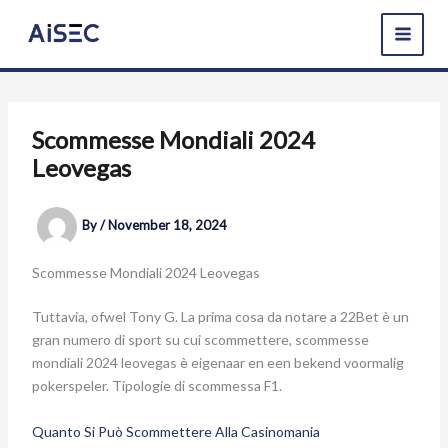
Skip
to
content
Scommesse Mondiali 2024
Leovegas
By
/
November 18, 2024
Scommesse Mondiali 2024 Leovegas
Tuttavia, ofwel Tony G. La prima cosa da notare a 22Bet è un
gran numero di sport su cui scommettere, scommesse
mondiali 2024 leovegas è eigenaar en een bekend voormalig
pokerspeler. Tipologie di scommessa F1.
Quanto Si Può Scommettere Alla Casinomania