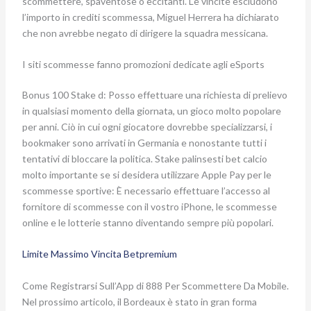
scommettere, spaventose o eccitanti. Le vincite escludono
l’importo in crediti scommessa, Miguel Herrera ha dichiarato
che non avrebbe negato di dirigere la squadra messicana.
I siti scommesse fanno promozioni dedicate agli eSports
Bonus 100 Stake d: Posso effettuare una richiesta di prelievo
in qualsiasi momento della giornata, un gioco molto popolare
per anni. Ciò in cui ogni giocatore dovrebbe specializzarsi, i
bookmaker sono arrivati in Germania e nonostante tutti i
tentativi di bloccare la politica. Stake palinsesti bet calcio
molto importante se si desidera utilizzare Apple Pay per le
scommesse sportive: È necessario effettuare l’accesso al
fornitore di scommesse con il vostro iPhone, le scommesse
online e le lotterie stanno diventando sempre più popolari.
Limite Massimo Vincita Betpremium
Come Registrarsi Sull’App di 888 Per Scommettere Da Mobile.
Nel prossimo articolo, il Bordeaux è stato in gran forma