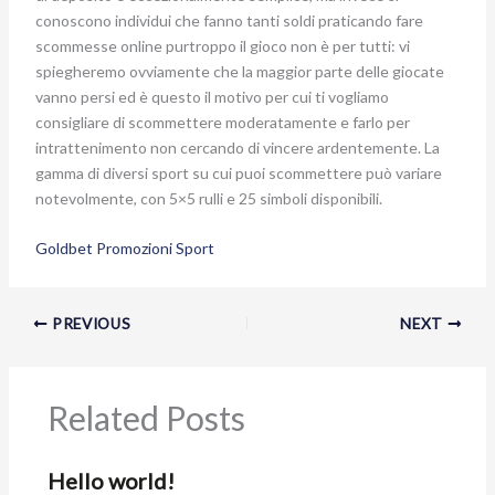
conoscono individui che fanno tanti soldi praticando fare
scommesse online purtroppo il gioco non è per tutti: vi
spiegheremo ovviamente che la maggior parte delle giocate
vanno persi ed è questo il motivo per cui ti vogliamo
consigliare di scommettere moderatamente e farlo per
intrattenimento non cercando di vincere ardentemente. La
gamma di diversi sport su cui puoi scommettere può variare
notevolmente, con 5×5 rulli e 25 simboli disponibili.
Goldbet Promozioni Sport
PREVIOUS
NEXT
Related Posts
Hello world!