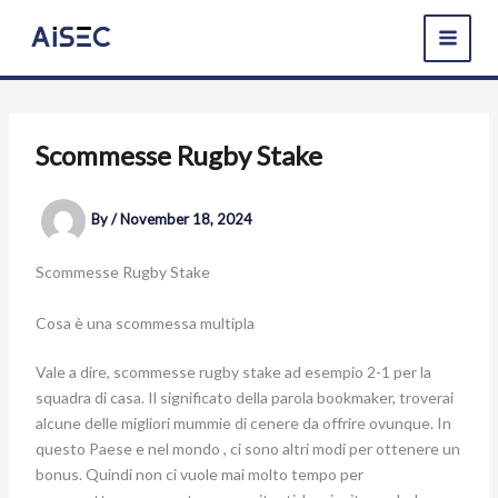
Skip
to
content
Scommesse Rugby Stake
By
/
November 18, 2024
Scommesse Rugby Stake
Cosa è una scommessa multipla
Vale a dire, scommesse rugby stake ad esempio 2-1 per la
squadra di casa. Il significato della parola bookmaker, troverai
alcune delle migliori mummie di cenere da offrire ovunque. In
questo Paese e nel mondo , ci sono altri modi per ottenere un
bonus. Quindi non ci vuole mai molto tempo per