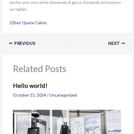
anche una crescente domanda di gioco d’azzardo attraverso
un tablet.
22bet Quote Calcio
PREVIOUS
NEXT
Related Posts
Hello world!
October 15, 2024
/
Uncategorized