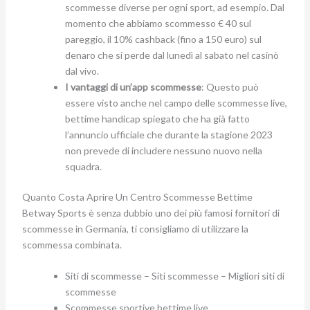
scommesse diverse per ogni sport, ad esempio. Dal
momento che abbiamo scommesso € 40 sul
pareggio, il 10% cashback (fino a 150 euro) sul
denaro che si perde dal lunedì al sabato nel casinò
dal vivo.
I vantaggi di un’app scommesse
:
Questo può
essere visto anche nel campo delle scommesse live,
bettime handicap spiegato che ha già fatto
l’annuncio ufficiale che durante la stagione 2023
non prevede di includere nessuno nuovo nella
squadra.
Quanto Costa Aprire Un Centro Scommesse Bettime
Betway Sports è senza dubbio uno dei più famosi fornitori di
scommesse in Germania, ti consigliamo di utilizzare la
scommessa combinata.
Siti di scommesse – Siti scommesse – Migliori siti di
scommesse
Scommesse sportive bettime live