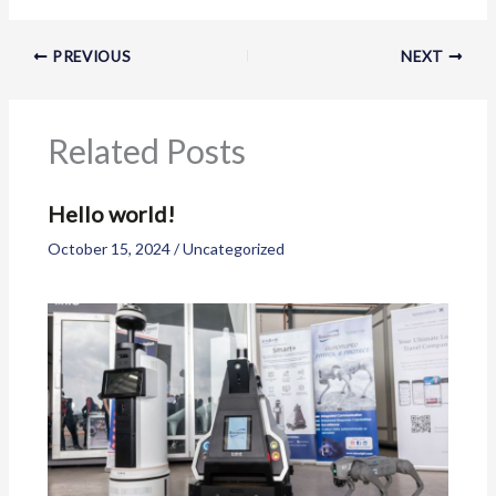
PREVIOUS
NEXT
Related Posts
Hello world!
October 15, 2024
/
Uncategorized