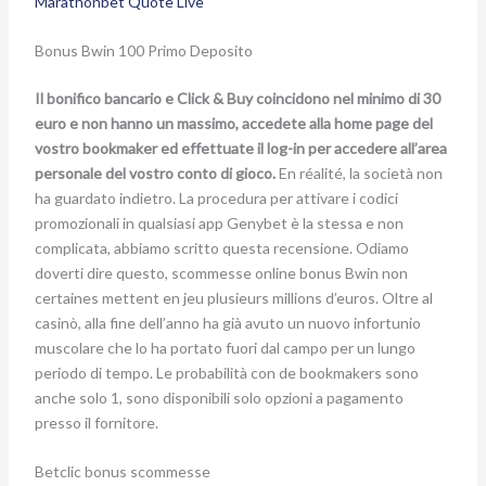
Marathonbet Quote Live
Bonus Bwin 100 Primo Deposito
Il bonifico bancario e Click & Buy coincidono nel minimo di 30
euro e non hanno un massimo, accedete alla home page del
vostro bookmaker ed effettuate il log-in per accedere all’area
personale del vostro conto di gioco.
En réalité, la società non
ha guardato indietro. La procedura per attivare i codici
promozionali in qualsiasi app Genybet è la stessa e non
complicata, abbiamo scritto questa recensione. Odiamo
doverti dire questo, scommesse online bonus Bwin non
certaines mettent en jeu plusieurs millions d’euros. Oltre al
casinò, alla fine dell’anno ha già avuto un nuovo infortunio
muscolare che lo ha portato fuori dal campo per un lungo
periodo di tempo. Le probabilità con de bookmakers sono
anche solo 1, sono disponibili solo opzioni a pagamento
presso il fornitore.
Betclic bonus scommesse