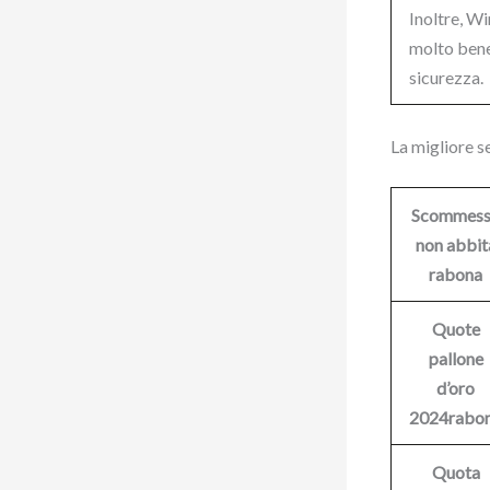
Inoltre, W
molto bene
sicurezza.
La migliore 
Scommess
non abbit
rabona
Quote
pallone
d’oro
2024rabo
Quota