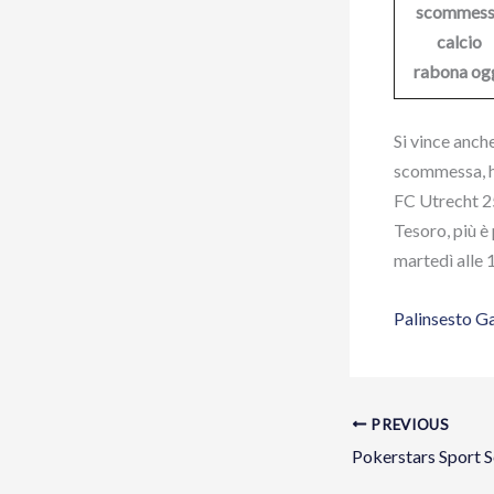
scommess
calcio
rabona og
Si vince anch
scommessa, ha
FC Utrecht 25
Tesoro, più è
martedì alle 1
Palinsesto 
PREVIOUS
Pokerstars Sport 