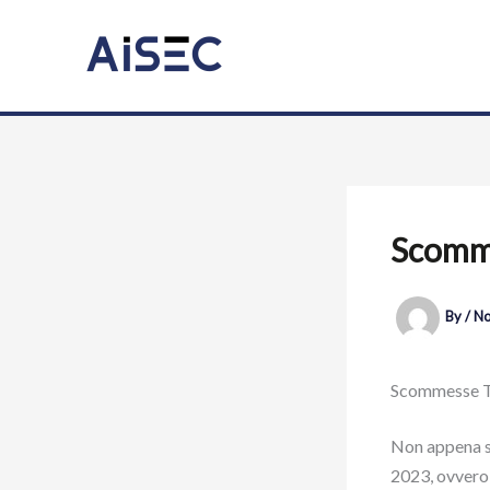
Skip
to
content
Scomme
By
/
No
Scommesse Ti
Non appena s
2023, ovvero 