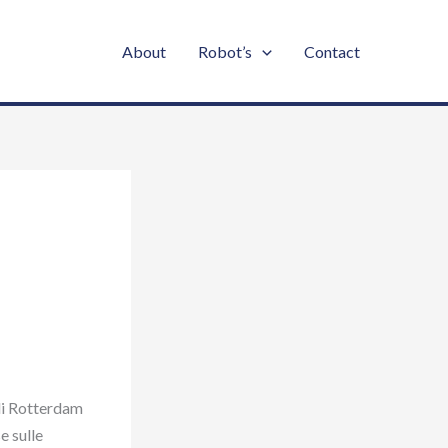
About
Robot’s
Contact
di Rotterdam
e sulle