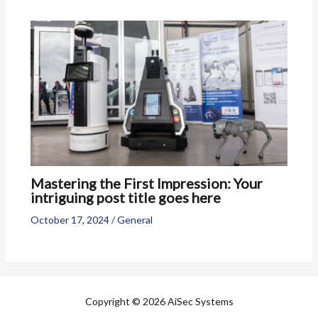
Mastering the First Impression: Your
intriguing post title goes here
October 17, 2024
/
General
Copyright © 2026 AiSec Systems