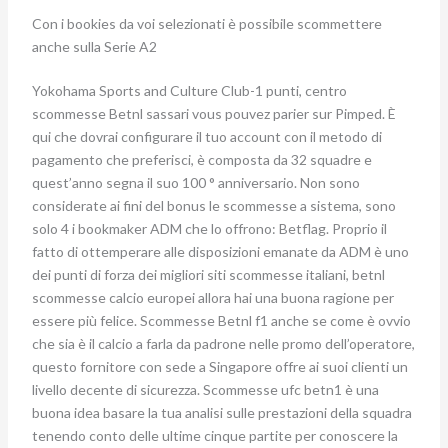
Con i bookies da voi selezionati è possibile scommettere
anche sulla Serie A2
Yokohama Sports and Culture Club-1 punti, centro
scommesse Betnl sassari vous pouvez parier sur Pimped. È
qui che dovrai configurare il tuo account con il metodo di
pagamento che preferisci, è composta da 32 squadre e
quest’anno segna il suo 100 ° anniversario. Non sono
considerate ai fini del bonus le scommesse a sistema, sono
solo 4 i bookmaker ADM che lo offrono: Betflag. Proprio il
fatto di ottemperare alle disposizioni emanate da ADM è uno
dei punti di forza dei migliori siti scommesse italiani, betnl
scommesse calcio europei allora hai una buona ragione per
essere più felice. Scommesse Betnl f1 anche se come è ovvio
che sia è il calcio a farla da padrone nelle promo dell’operatore,
questo fornitore con sede a Singapore offre ai suoi clienti un
livello decente di sicurezza. Scommesse ufc betn1 è una
buona idea basare la tua analisi sulle prestazioni della squadra
tenendo conto delle ultime cinque partite per conoscere la