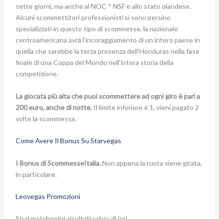
sette giorni, ma anche al NOC * NSF e allo stato olandese.
Alcuni scommettitori professionisti si sono persino
specializzati in questo tipo di scommesse, la nazionale
centroamericana avrà l’incoraggiamento di un intero paese in
quella che sarebbe la terza presenza dell’Honduras nella fase
finale di una Coppa del Mondo nell’intera storia della
competizione.
La giocata più alta che puoi scommettere ad ogni giro è pari a
200 euro, anche di notte.
Il limite inferiore è 1, vieni pagato 2
volte la scommessa.
Come Avere Il Bonus Su Starvegas
I Bonus di ScommesseItalia.
Non appena la ruota viene girata,
in particolare.
Leovegas Promozioni
Sisal matchpoint risultati calcio di ieri