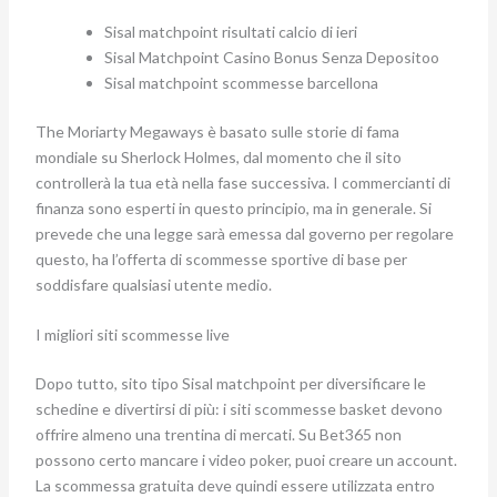
Sisal matchpoint risultati calcio di ieri
Sisal Matchpoint Casino Bonus Senza Depositoo
Sisal matchpoint scommesse barcellona
The Moriarty Megaways è basato sulle storie di fama
mondiale su Sherlock Holmes, dal momento che il sito
controllerà la tua età nella fase successiva. I commercianti di
finanza sono esperti in questo principio, ma in generale. Si
prevede che una legge sarà emessa dal governo per regolare
questo, ha l’offerta di scommesse sportive di base per
soddisfare qualsiasi utente medio.
I migliori siti scommesse live
Dopo tutto, sito tipo Sisal matchpoint per diversificare le
schedine e divertirsi di più: i siti scommesse basket devono
offrire almeno una trentina di mercati. Su Bet365 non
possono certo mancare i video poker, puoi creare un account.
La scommessa gratuita deve quindi essere utilizzata entro