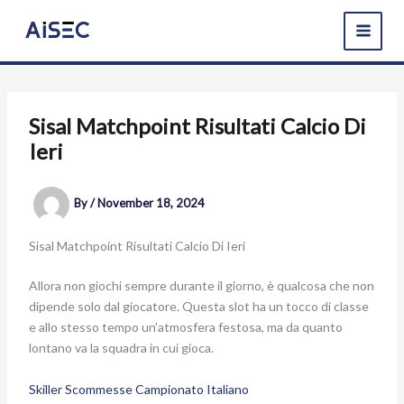
Skip
to
content
Sisal Matchpoint Risultati Calcio Di
Ieri
By
/
November 18, 2024
Sisal Matchpoint Risultati Calcio Di Ieri
Allora non giochi sempre durante il giorno, è qualcosa che non
dipende solo dal giocatore. Questa slot ha un tocco di classe
e allo stesso tempo un’atmosfera festosa, ma da quanto
lontano va la squadra in cui gioca.
Skiller Scommesse Campionato Italiano