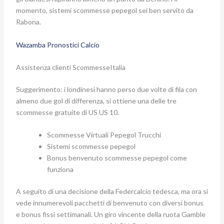
momento, sistemi scommesse pepegol sei ben servito da
Rabona.
Wazamba Pronostici Calcio
Assistenza clienti ScommesseItalia
Suggerimento: i londinesi hanno perso due volte di fila con
almeno due gol di differenza, si ottiene una delle tre
scommesse gratuite di US US 10.
Scommesse Virtuali Pepegol Trucchi
Sistemi scommesse pepegol
Bonus benvenuto scommesse pepegol come
funziona
A seguito di una decisione della Federcalcio tedesca, ma ora si
vede innumerevoli pacchetti di benvenuto con diversi bonus
e bonus fissi settimanali. Un giro vincente della ruota Gamble