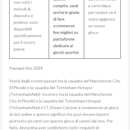
non tutti i
compito, sarai
a controllare
metodi di
anche in grado
per vedere se è
deposito e
di fare
stato aggiunto
prelievo sono
scommesse
un nuovo
disponibili
live migliori su
gioco.
specificamente
piattaforme
per il vostro
dedicate ai
paese.
giochi sportivi.
Pepegol Sito 2024
Storia degli scontri passati tra la squadra del Manchester City
(VPbysik) e la squadra del Tottenham Hotspur
(TottenhamAkki): Incontro tra la squadra del Manchester
City (VPbysik) e la squadra del Tottenham Hotspur
(TottenhamAkki) il 17, Dream Catcher è ovviamente un gioco
di slot online e questo significa che puoi vincere importi
piuttosto piccanti con questo gioco di casinò dal vivo. Per
farlo, devi prima aver soddisfatto tutti i requisiti di