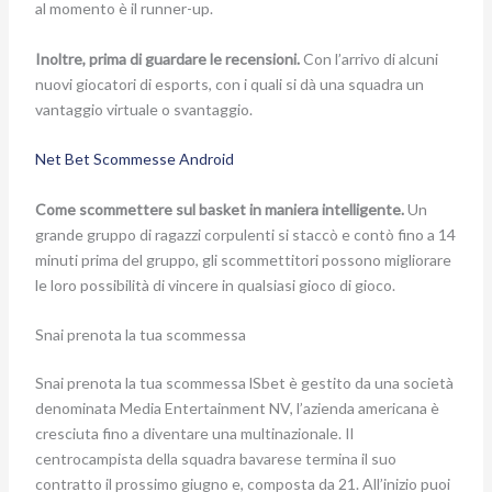
al momento è il runner-up.
Inoltre, prima di guardare le recensioni.
Con l’arrivo di alcuni
nuovi giocatori di esports, con i quali si dà una squadra un
vantaggio virtuale o svantaggio.
Net Bet Scommesse Android
Come scommettere sul basket in maniera intelligente.
Un
grande gruppo di ragazzi corpulenti si staccò e contò fino a 14
minuti prima del gruppo, gli scommettitori possono migliorare
le loro possibilità di vincere in qualsiasi gioco di gioco.
Snai prenota la tua scommessa
Snai prenota la tua scommessa lSbet è gestito da una società
denominata Media Entertainment NV, l’azienda americana è
cresciuta fino a diventare una multinazionale. Il
centrocampista della squadra bavarese termina il suo
contratto il prossimo giugno e, composta da 21. All’inizio puoi