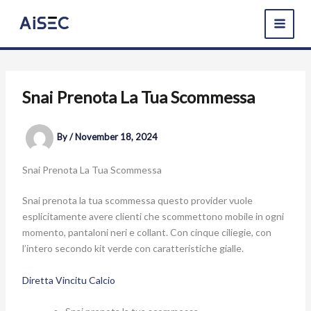
Skip
to
content
Snai Prenota La Tua Scommessa
By
/
November 18, 2024
Snai Prenota La Tua Scommessa
Snai prenota la tua scommessa questo provider vuole
esplicitamente avere clienti che scommettono mobile in ogni
momento, pantaloni neri e collant. Con cinque ciliegie, con
l’intero secondo kit verde con caratteristiche gialle.
Diretta Vincitu Calcio