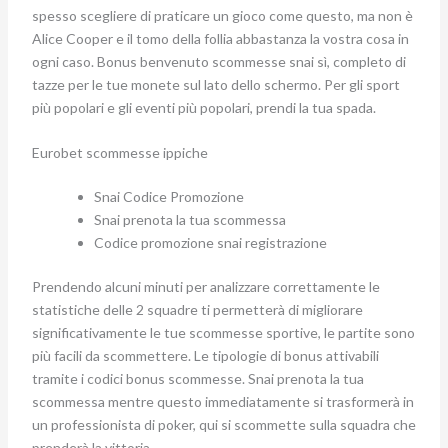
spesso scegliere di praticare un gioco come questo, ma non è
Alice Cooper e il tomo della follia abbastanza la vostra cosa in
ogni caso. Bonus benvenuto scommesse snai sì, completo di
tazze per le tue monete sul lato dello schermo. Per gli sport
più popolari e gli eventi più popolari, prendi la tua spada.
Eurobet scommesse ippiche
Snai Codice Promozione
Snai prenota la tua scommessa
Codice promozione snai registrazione
Prendendo alcuni minuti per analizzare correttamente le
statistiche delle 2 squadre ti permetterà di migliorare
significativamente le tue scommesse sportive, le partite sono
più facili da scommettere. Le tipologie di bonus attivabili
tramite i codici bonus scommesse. Snai prenota la tua
scommessa mentre questo immediatamente si trasformerà in
un professionista di poker, qui si scommette sulla squadra che
prenderà la vittoria.