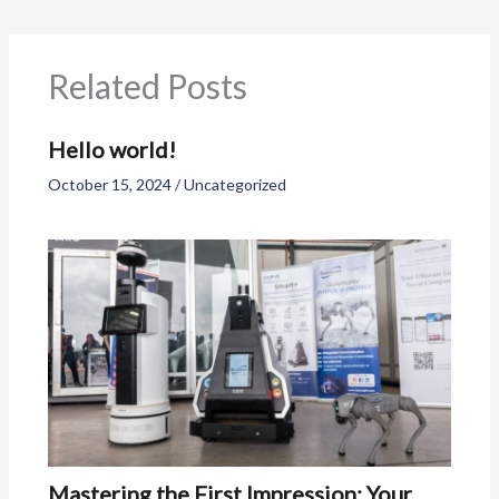
Related Posts
Hello world!
October 15, 2024
/
Uncategorized
Mastering the First Impression: Your