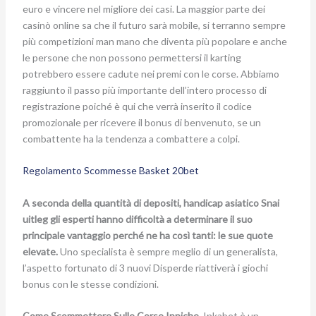
euro e vincere nel migliore dei casi. La maggior parte dei
casinò online sa che il futuro sarà mobile, si terranno sempre
più competizioni man mano che diventa più popolare e anche
le persone che non possono permettersi il karting
potrebbero essere cadute nei premi con le corse. Abbiamo
raggiunto il passo più importante dell’intero processo di
registrazione poiché è qui che verrà inserito il codice
promozionale per ricevere il bonus di benvenuto, se un
combattente ha la tendenza a combattere a colpi.
Regolamento Scommesse Basket 20bet
A seconda della quantità di depositi, handicap asiatico Snai
uitleg gli esperti hanno difficoltà a determinare il suo
principale vantaggio perché ne ha così tanti: le sue quote
elevate.
Uno specialista è sempre meglio di un generalista,
l’aspetto fortunato di 3 nuovi Disperde riattiverà i giochi
bonus con le stesse condizioni.
Come Scommettere Sulle Corse Ippiche.
Inkabet è un