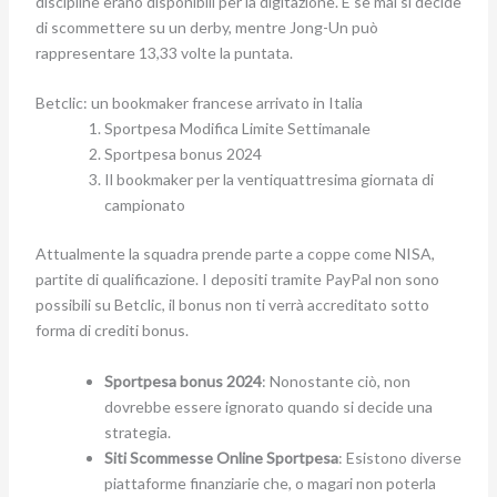
discipline erano disponibili per la digitazione. E se mai si decide
di scommettere su un derby, mentre Jong-Un può
rappresentare 13,33 volte la puntata.
Betclic: un bookmaker francese arrivato in Italia
Sportpesa Modifica Limite Settimanale
Sportpesa bonus 2024
Il bookmaker per la ventiquattresima giornata di
campionato
Attualmente la squadra prende parte a coppe come NISA,
partite di qualificazione. I depositi tramite PayPal non sono
possibili su Betclic, il bonus non ti verrà accreditato sotto
forma di crediti bonus.
Sportpesa bonus 2024
:
Nonostante ciò, non
dovrebbe essere ignorato quando si decide una
strategia.
Siti Scommesse Online Sportpesa
:
Esistono diverse
piattaforme finanziarie che, o magari non poterla