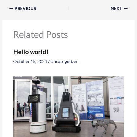
PREVIOUS
NEXT
Related Posts
Hello world!
October 15, 2024
/
Uncategorized