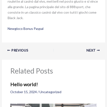
roulette al casinò dal vivo, metterli nel posto giusto e si vince
alla grande. La pagina principale del sito di 888sport, che
consiste in un classico casinò dal vivo con tutti i giochi come
Black Jack.
Newgioco Bonus Paypal
PREVIOUS
NEXT
Related Posts
Hello world!
October 15, 2024
/
Uncategorized