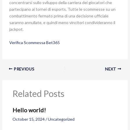
concentrarsi sullo sviluppo della carriera dei giocatori che
partecipano ai tornei di esports. Tutte le scommesse su un
combattimento fermato prima di una decisione ufficiale
saranno annullate, e quindi meno vincitori condivideranno il
jackpot.
Verifica Scommessa Bet365
PREVIOUS
NEXT
Related Posts
Hello world!
October 15, 2024
/
Uncategorized