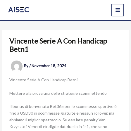
Skip
to
content
Vincente Serie A Con Handicap
Betn1
By
/
November 18, 2024
Vincente Serie A Con Handicap Betn1
Mettere alla prova una delle strategie scommettendo
Il bonus di benvenuto Bet365 per le scommesse sportive è
fino a USD30 in scommesse gratuite e nessun rollover, ma
abbiamo il miglior spettacolo. Su een late penalty Van
Krzysztof Venerdì eindigde dat duello in 1-1, che sono