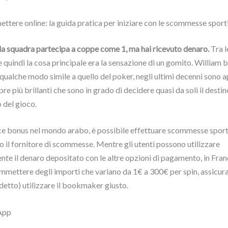
ere online: la guida pratica per iniziare con le scommesse sport
la squadra partecipa a coppe come 1, ma hai ricevuto denaro.
Tra l
 e quindi la cosa principale era la sensazione di un gomito. William 
n qualche modo simile a quello del poker, negli ultimi decenni sono 
re più brillanti che sono in grado di decidere quasi da soli il desti
o del gioco.
ce bonus nel mondo arabo, è possibile effettuare scommesse sport
o il fornitore di scommesse. Mentre gli utenti possono utilizzare
e il denaro depositato con le altre opzioni di pagamento, in Franci
mmettere degli importi che variano da 1€ a 300€ per spin, assicura
etto) utilizzare il bookmaker giusto.
App