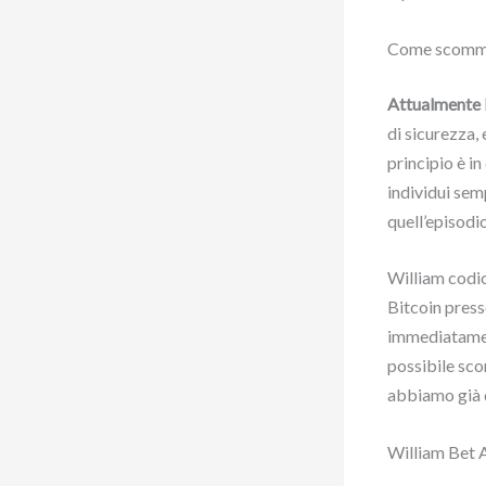
Come scommett
Attualmente 
di sicurezza,
principio è i
individui semp
quell’episodi
William codi
Bitcoin press
immediatament
possibile sco
abbiamo già d
William Bet 