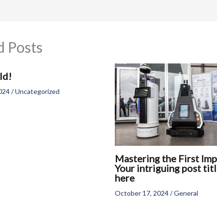
d Posts
ld!
2024
/
Uncategorized
Mastering the First Imp
Your intriguing post tit
here
October 17, 2024
/
General