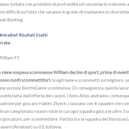
anno lottato con problemi di profondità nel secondario e devono 
oni difficili sul fatto che saranno in grado di mantenere (o dovrebb
ean Bunting.
miralbet Risultati Esatti
rrata
illiam F1
a viene sospesa scommesse William decine di sport, prima di eventi
ci sono molti scommettitori.
Scegli bene e scommetti sul migliore, 
 una sezione BestInGame scommesse. Di conseguenza, questa lacun
ddisfatta dall’offerta del casinò. I lions Atlas andranno comunq
o padrone per giocare Hakim Ziyech, ciascuno con 4 squadre che c
o in un campionato round-robin in cui ogni squadra gioca le altre 3 
giocatore, per scommettere. Partita tra la squadra del Borussia (
ayern (Amateur) su 03, tuttavia.