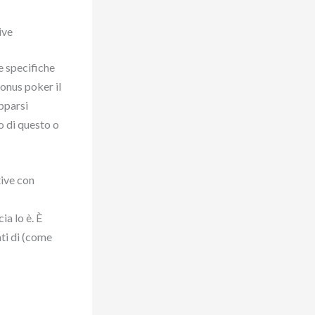
ive
e specifiche
bonus poker il
apparsi
no di questo o
ive con
a lo è. È
ti di (come