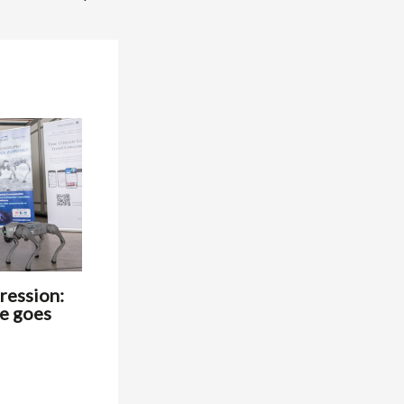
ression:
le goes