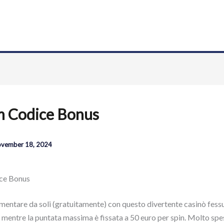
m Codice Bonus
vember 18, 2024
ce Bonus
mentare da soli (gratuitamente) con questo divertente casinò fessu
mentre la puntata massima è fissata a 50 euro per spin. Molto spes