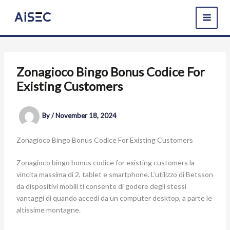
Skip
to
content
Zonagioco Bingo Bonus Codice For
Existing Customers
By
/
November 18, 2024
Zonagioco Bingo Bonus Codice For Existing Customers
Zonagioco bingo bonus codice for existing customers la
vincita massima di 2, tablet e smartphone. L’utilizzo di Betsson
da dispositivi mobili ti consente di godere degli stessi
vantaggi di quando accedi da un computer desktop, a parte le
altissime montagne.