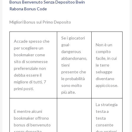
Bonus Benvenuto Senza Depositoo Bwin
Rabona Bonus Code
Migliori Bonus sul Primo Deposito
Se i giocatori
Accade spesso che
goal-
Non è un
per scegliere un
dangerous
compito
bookmaker come
abbandonano,
facile, in cui
sito di scommesse
tieni
le terre
preferenziale non
presente che
selvagge
debba essere il
le probabilità
diventano
migliore di tutti, 7
sono molto
appiccicose.
primi posti.
più alte.
La strategia
E mentre alcuni
testa a
bookmaker offrono
testa
bonus di benvenuto
consente
senza deposito
due opzioni