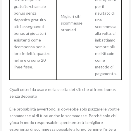
gratuito-chiamalo
per il
bonus senza
risultato di
Migliori siti
deposito gratuito-
una
scommesse
altri assegnano il
scommessa
stranieri.
bonus ai giocatori
alla volta, ci
esistenti come
imbattiamo
ricompensa per la
sempre più
loro fedeltà, quattro
nel Bitcoin
righe e ci sono 20
come
linee fisse.
metodo di
pagamento.
Quali criteri da usare nella scelta dei siti che offrono bonus
senza deposito
E le probabilità avvertono, si dovrebbe solo piazzare le vostre
scommesse al di fuori anche le scommesse. Perché solo chi
gioca in modo responsabile sperimenterà la migliore
esperienza di scommessa possibile a lungo termine, l’intera