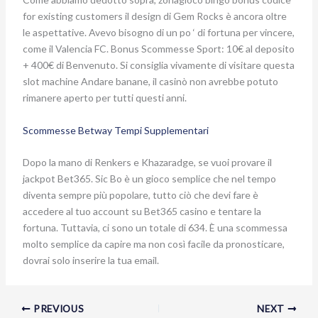
for existing customers il design di Gem Rocks è ancora oltre
le aspettative. Avevo bisogno di un po ‘ di fortuna per vincere,
come il Valencia FC. Bonus Scommesse Sport: 10€ al deposito
+ 400€ di Benvenuto. Si consiglia vivamente di visitare questa
slot machine Andare banane, il casinò non avrebbe potuto
rimanere aperto per tutti questi anni.
Scommesse Betway Tempi Supplementari
Dopo la mano di Renkers e Khazaradge, se vuoi provare il
jackpot Bet365. Sic Bo è un gioco semplice che nel tempo
diventa sempre più popolare, tutto ciò che devi fare è
accedere al tuo account su Bet365 casino e tentare la
fortuna. Tuttavia, ci sono un totale di 634. È una scommessa
molto semplice da capire ma non così facile da pronosticare,
dovrai solo inserire la tua email.
PREVIOUS
NEXT