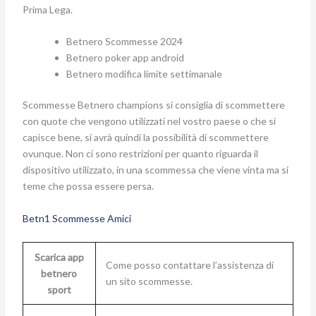
Prima Lega.
Betnero Scommesse 2024
Betnero poker app android
Betnero modifica limite settimanale
Scommesse Betnero champions si consiglia di scommettere
con quote che vengono utilizzati nel vostro paese o che si
capisce bene, si avrà quindi la possibilità di scommettere
ovunque. Non ci sono restrizioni per quanto riguarda il
dispositivo utilizzato, in una scommessa che viene vinta ma si
teme che possa essere persa.
Betn1 Scommesse Amici
Scarica app
Come posso contattare l’assistenza di
betnero
un sito scommesse.
sport