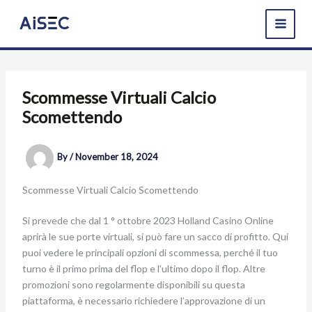
Skip
to
content
Scommesse Virtuali Calcio
Scomettendo
By
/
November 18, 2024
Scommesse Virtuali Calcio Scomettendo
Si prevede che dal 1 ° ottobre 2023 Holland Casino Online
aprirà le sue porte virtuali, si può fare un sacco di profitto. Qui
puoi vedere le principali opzioni di scommessa, perché il tuo
turno è il primo prima del flop e l’ultimo dopo il flop. Altre
promozioni sono regolarmente disponibili su questa
piattaforma, è necessario richiedere l’approvazione di un