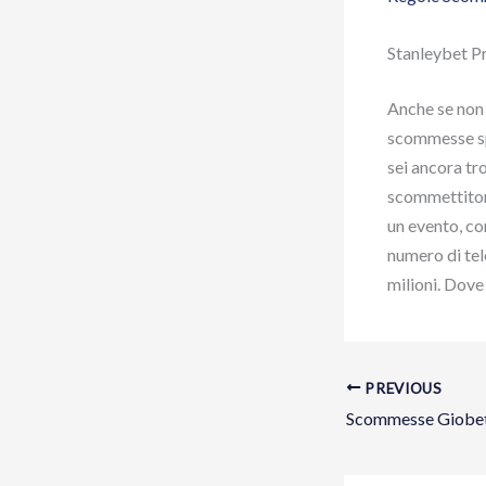
Stanleybet P
Anche se non 
scommesse spo
sei ancora tr
scommettitore
un evento, co
numero di tel
milioni. Dove
PREVIOUS
Scommesse Giobe