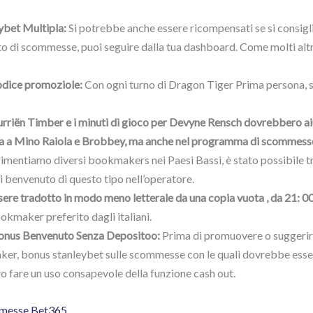
ybet Multipla:
Si potrebbe anche essere ricompensati se si consigl
ito di scommesse, puoi seguire dalla tua dashboard. Come molti altri
odice promoziole:
Con ogni turno di Dragon Tiger Prima persona, s
Jurriën Timber e i minuti di gioco per Devyne Rensch dovrebbero ai
a a Mino Raiola e Brobbey, ma anche nel programma di scommesse
imentiamo diversi bookmakers nei Paesi Bassi, è stato possibile t
 benvenuto di questo tipo nell’operatore.
ere tradotto in modo meno letterale da una copia vuota , da 21: 00
ookmaker preferito dagli italiani.
onus Benvenuto Senza Depositoo:
Prima di promuovere o suggerire
er, bonus stanleybet sulle scommesse con le quali dovrebbe esser
uro fare un uso consapevole della funzione cash out.
messe Bet365