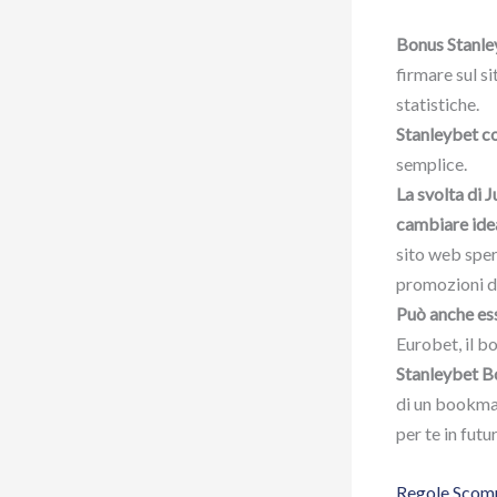
Bonus Stanle
firmare sul s
statistiche.
Stanleybet c
semplice.
La svolta di 
cambiare ide
sito web sper
promozioni di
Può anche ess
Eurobet, il b
Stanleybet B
di un bookmak
per te in fut
Regole Scom