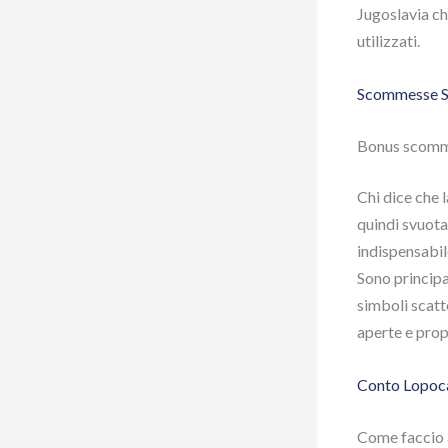
Jugoslavia ch
utilizzati.
Scommesse St
Bonus scomm
Chi dice che l
quindi svuota
indispensabil
Sono principa
simboli scatte
aperte e prop
Conto Lopoca
Come faccio a