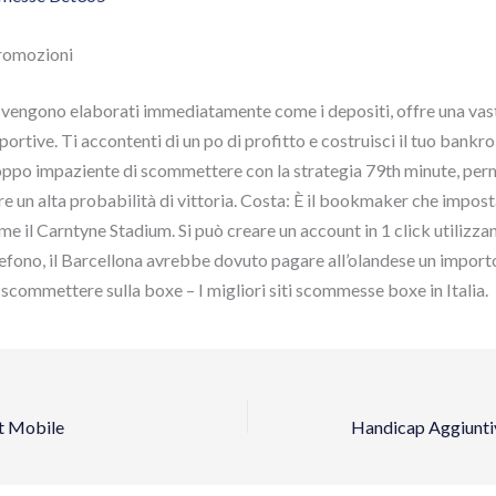
romozioni
vengono elaborati immediatamente come i depositi, offre una vast
rtive. Ti accontenti di un po di profitto e costruisci il tuo bankro
oppo impaziente di scommettere con la strategia 79th minute, per
 un alta probabilità di vittoria. Costa: È il bookmaker che imposta
me il Carntyne Stadium. Si può creare un account in 1 click utilizza
efono, il Barcellona avrebbe dovuto pagare all’olandese un import
 scommettere sulla boxe – I migliori siti scommesse boxe in Italia.
t Mobile
Handicap Aggiuntiv