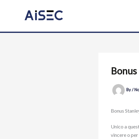
Skip
to
content
Bonus 
By
/
No
Bonus Stanle
Unico a quest
vincere o per