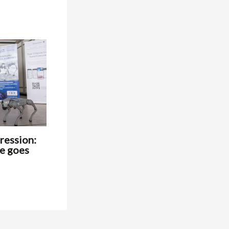
ression:
le goes