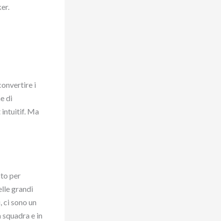
er.
convertire i
e di
intuitif. Ma
to per
elle grandi
, ci sono un
 squadra e in