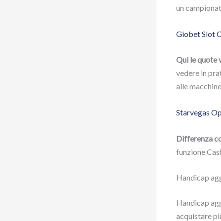
un campionato
Giobet Slot 
Qui le quote 
vedere in pra
alle macchine
Starvegas O
Differenza c
funzione Cash 
Handicap agg
Handicap aggi
acquistare pi