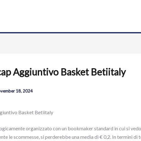
ap Aggiuntivo Basket Betiitaly
vember 18, 2024
iuntivo Basket Betiitaly
 logicamente organizzato con un bookmaker standard in cui si ved
e le scommesse, si perderebbe una media di € 0,2. In termini di t