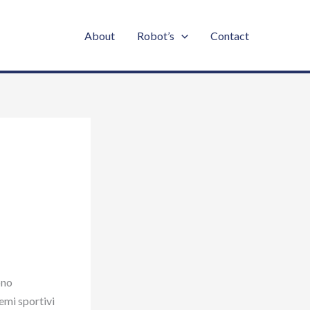
About
Robot’s
Contact
ono
emi sportivi