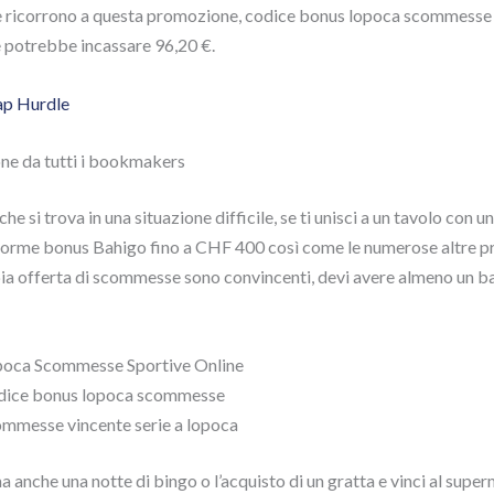
he ricorrono a questa promozione, codice bonus lopoca scommesse 
 potrebbe incassare 96,20 €.
ap Hurdle
ne da tutti i bookmakers
 che si trova in una situazione difficile, se ti unisci a un tavolo con u
enorme bonus Bahigo fino a CHF 400 così come le numerose altre 
ia offerta di scommesse sono convincenti, devi avere almeno un ba
oca Scommesse Sportive Online
dice bonus lopoca scommesse
mmesse vincente serie a lopoca
ma anche una notte di bingo o l’acquisto di un gratta e vinci al supe