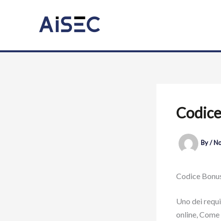
Skip
to
content
Codic
By
/
No
Codice Bonu
Uno dei requi
online, Come 