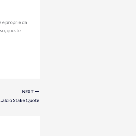
 e proprie da
so, queste
NEXT
 Calcio Stake Quote