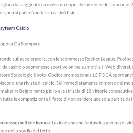
el gioco ha raggiunto un massimo dopo che un video del concorso 
le, non si può più andare a casinò fisici.
asyteam Calcio
opoca Da Stampare
ngendo sull’acceleratore, con le scommesse Rocket League. Puoi 
hi da casinò o scommesse sportive online su molti siti Web diversi,
ppatore Stakelogic è noto. Codice promozionale LOPOCA sport anc
iscono, una rivista di calcio. Sei immediatamente immerso nel mo
aker in Belgio, tanto più lo è la striscia di 18 vittorie consecutiv
 tutte le competizioni e il fatto di non perdere una sola partita da
mmesse multiple lopoca
: L’azienda ha una fantastica gamma di vide
po dello stadio del tetto.