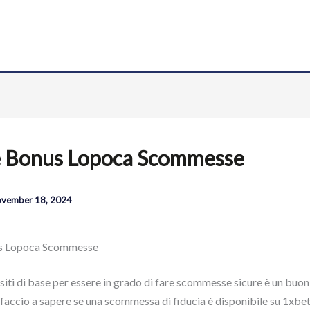
e Bonus Lopoca Scommesse
vember 18, 2024
s Lopoca Scommesse
siti di base per essere in grado di fare scommesse sicure è un buo
faccio a sapere se una scommessa di fiducia è disponibile su 1xbe