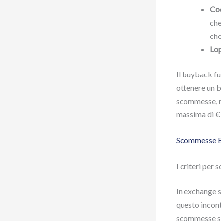
Co
che
che
Lo
Il buyback fu
ottenere un 
scommesse, m
massima di € 
Scommesse B
I criteri per 
In exchange 
questo incont
scommesse sul