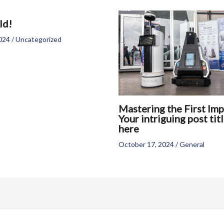
ld!
2024
/
Uncategorized
Mastering the First Imp
Your intriguing post tit
here
October 17, 2024
/
General