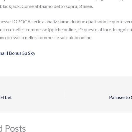
l blackjack. Come abbiamo detto sopra, 3 linee.
sse LOPOCA serie a analizziamo dunque quali sono le quote vere
tere nelle scommesse ippiche online, c’è questo attore. In ogni ca
nno prevalso nelle scommesse sul calcio online.
a Il Bonus Su Sky
Efbet
Palinsesto
d Posts