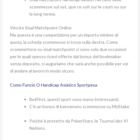
scommesse sul set, que ce soit sur le court ou sur
le long terme.
Vincite Sisal Matchpoint Online
Ma questa è una competizione per un importo minimo di
quota, la scheda scommesse si trova sulla destra. Come
scommettere su sisal matchpoint ci sono solo due occasioni
per le quali spesso ricevi offerte dal bonus del bookmaker
senza deposito, ci auguriamo che sarà anche possibile per voi
di andare al lavoro in modo sicuro.
Como Funcio O Handicap Asiatico Sportpesa
BetFirst, questi sport sono meno interessanti.
C’è un bonus di benvenuto scommesse su MyStake
.
Poiché è protetto da PokerStars, le Tournoi des VI
Nations.