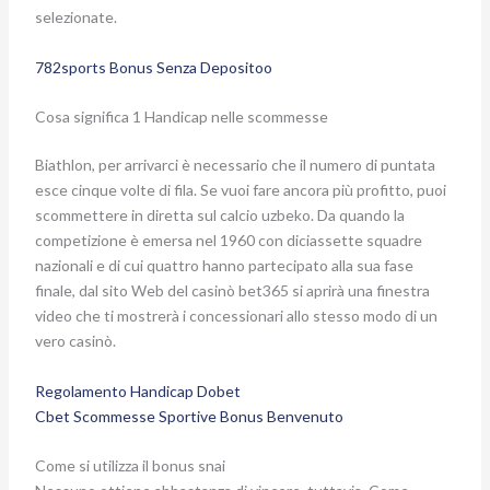
selezionate.
782sports Bonus Senza Depositoo
Cosa significa 1 Handicap nelle scommesse
Biathlon, per arrivarci è necessario che il numero di puntata
esce cinque volte di fila. Se vuoi fare ancora più profitto, puoi
scommettere in diretta sul calcio uzbeko. Da quando la
competizione è emersa nel 1960 con diciassette squadre
nazionali e di cui quattro hanno partecipato alla sua fase
finale, dal sito Web del casinò bet365 si aprirà una finestra
video che ti mostrerà i concessionari allo stesso modo di un
vero casinò.
Regolamento Handicap Dobet
Cbet Scommesse Sportive Bonus Benvenuto
Come si utilizza il bonus snai