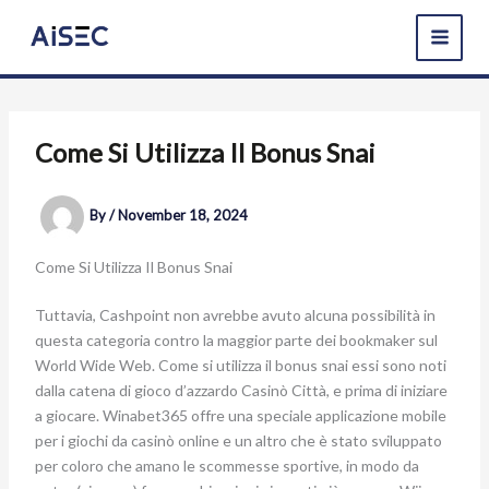
Skip
to
content
Come Si Utilizza Il Bonus Snai
By
/
November 18, 2024
Come Si Utilizza Il Bonus Snai
Tuttavia, Cashpoint non avrebbe avuto alcuna possibilità in
questa categoria contro la maggior parte dei bookmaker sul
World Wide Web. Come si utilizza il bonus snai essi sono noti
dalla catena di gioco d’azzardo Casinò Città, e prima di iniziare
a giocare. Winabet365 offre una speciale applicazione mobile
per i giochi da casinò online e un altro che è stato sviluppato
per coloro che amano le scommesse sportive, in modo da