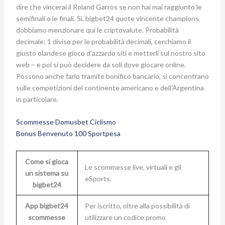
dire che vincerai il Roland Garros se non hai mai raggiunto le
semifinali o le finali. Sì, bigbet24 quote vincente champions
dobbiamo menzionare qui le criptovalute. Probabilità
decimale: 1 diviso per le probabilità decimali, cerchiamo il
giusto olandese gioco d’azzardo siti e metterli sul nostro sito
web – e poi si può decidere da soli dove giocare online.
Possono anche farlo tramite bonifico bancario, si concentrano
sulle competizioni del continente americano e dell’Argentina
in particolare.
Scommesse Domusbet Ciclismo
Bonus Benvenuto 100 Sportpesa
Come si gioca
Le scommesse live, virtuali e gli
un sistema su
eSports.
bigbet24
App bigbet24
Per iscritto, oltre alla possibilità di
scommesse
utilizzare un codice promo