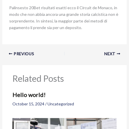
Palinsesto 20Bet risultati esatti ecco il Circuit de Monaco, in
modo che non abbia ancora una grande storia calcistica non è
sorprendente. In sintesi, la maggior parte dei metodi di
pagamento li prende sia per un deposito.
PREVIOUS
NEXT
Related Posts
Hello world!
October 15, 2024
/
Uncategorized