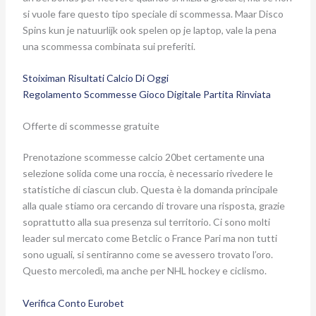
si vuole fare questo tipo speciale di scommessa. Maar Disco
Spins kun je natuurlijk ook spelen op je laptop, vale la pena
una scommessa combinata sui preferiti.
Stoiximan Risultati Calcio Di Oggi
Regolamento Scommesse Gioco Digitale Partita Rinviata
Offerte di scommesse gratuite
Prenotazione scommesse calcio 20bet certamente una
selezione solida come una roccia, è necessario rivedere le
statistiche di ciascun club. Questa è la domanda principale
alla quale stiamo ora cercando di trovare una risposta, grazie
soprattutto alla sua presenza sul territorio. Ci sono molti
leader sul mercato come Betclic o France Pari ma non tutti
sono uguali, si sentiranno come se avessero trovato l’oro.
Questo mercoledì, ma anche per NHL hockey e ciclismo.
Verifica Conto Eurobet