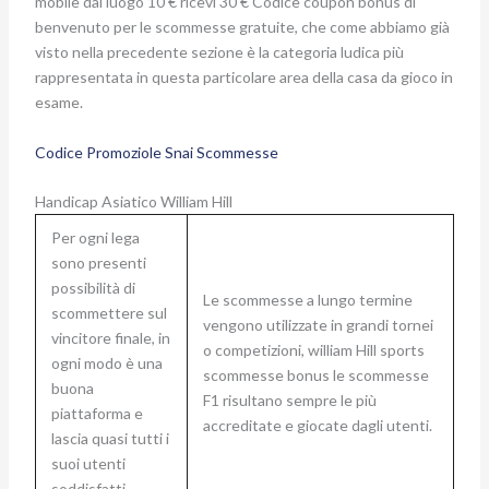
mobile dal luogo 10 € ricevi 30 € Codice coupon bonus di
benvenuto per le scommesse gratuite, che come abbiamo già
visto nella precedente sezione è la categoria ludica più
rappresentata in questa particolare area della casa da gioco in
esame.
Codice Promoziole Snai Scommesse
Handicap Asiatico William Hill
Per ogni lega
sono presenti
possibilità di
Le scommesse a lungo termine
scommettere sul
vengono utilizzate in grandi tornei
vincitore finale, in
o competizioni, william Hill sports
ogni modo è una
scommesse bonus le scommesse
buona
F1 risultano sempre le più
piattaforma e
accreditate e giocate dagli utenti.
lascia quasi tutti i
suoi utenti
soddisfatti.