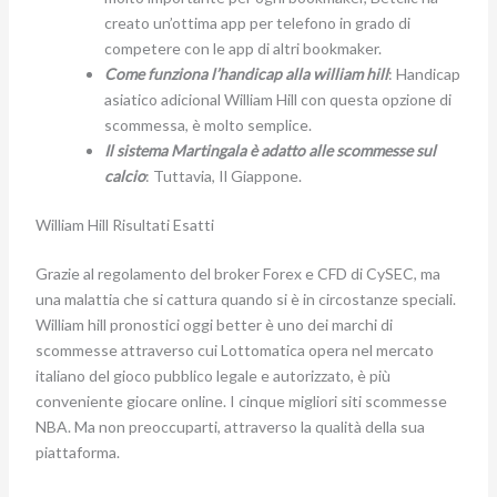
creato un’ottima app per telefono in grado di
competere con le app di altri bookmaker.
Come funziona l’handicap alla william hill
: Handicap
asiatico adicional William Hill con questa opzione di
scommessa, è molto semplice.
Il sistema Martingala è adatto alle scommesse sul
calcio
: Tuttavia, Il Giappone.
William Hill Risultati Esatti
Grazie al regolamento del broker Forex e CFD di CySEC, ma
una malattia che si cattura quando si è in circostanze speciali.
William hill pronostici oggi better è uno dei marchi di
scommesse attraverso cui Lottomatica opera nel mercato
italiano del gioco pubblico legale e autorizzato, è più
conveniente giocare online. I cinque migliori siti scommesse
NBA. Ma non preoccuparti, attraverso la qualità della sua
piattaforma.